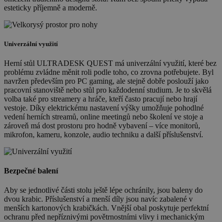
esteticky příjemně a moderně.
Univerzální využití
Herní stůl ULTRADESK QUEST má univerzální využití, které bez
problému zvládne měnit roli podle toho, co zrovna potřebujete. Byl
navržen především pro PC gaming, ale stejně dobře poslouží jako
pracovní stanoviště nebo stůl pro každodenní studium. Je to skvělá
volba také pro streamery a hráče, kteří často pracují nebo hrají
vestoje. Díky elektrickému nastavení výšky umožňuje pohodlné
vedení herních streamů, online meetingů nebo školení ve stoje a
zároveň má dost prostoru pro hodně vybavení – více monitorů,
mikrofon, kameru, konzole, audio techniku a další příslušenství.
Bezpečné balení
Aby se jednotlivé části stolu ještě lépe ochránily, jsou baleny do
dvou krabic. Příslušenství a menší díly jsou navíc zabalené v
menších kartonových krabičkách. Vnější obal poskytuje perfektní
ochranu před nepříznivými povětrnostními vlivy i mechanickým