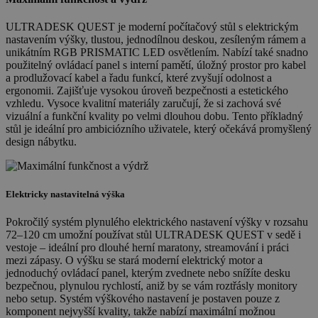
ULTRADESK QUEST je moderní počítačový stůl s elektrickým
nastavením výšky, tlustou, jednodílnou deskou, zesíleným rámem a
unikátním RGB PRISMATIC LED osvětlením. Nabízí také snadno
použitelný ovládací panel s interní pamětí, úložný prostor pro kabel
a prodlužovací kabel a řadu funkcí, které zvyšují odolnost a
ergonomii. Zajišťuje vysokou úroveň bezpečnosti a estetického
vzhledu. Vysoce kvalitní materiály zaručují, že si zachová své
vizuální a funkční kvality po velmi dlouhou dobu. Tento příkladný
stůl je ideální pro ambiciózního uživatele, který očekává promyšlený
design nábytku.
Elektricky nastavitelná výška
Pokročilý systém plynulého elektrického nastavení výšky v rozsahu
72–120 cm umožní používat stůl ULTRADESK QUEST v sedě i
vestoje – ideální pro dlouhé herní maratony, streamování i práci
mezi zápasy. O výšku se stará moderní elektrický motor a
jednoduchý ovládací panel, kterým zvednete nebo snížíte desku
bezpečnou, plynulou rychlostí, aniž by se vám roztřásly monitory
nebo setup. Systém výškového nastavení je postaven pouze z
komponent nejvyšší kvality, takže nabízí maximální možnou