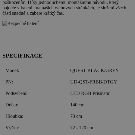
poškozením. Díky jednoduchému montážnímu návodu, který
najdete v balení i na našich webových stránkách, je složení všech
částí snadné a zabere krátký čas.
SPECIFIKACE
Model:
QUEST BLACK/GREY
PN:
UD-QST-FRBB/DTGY
Podsvícení:
LED RGB Prismatic
Délka:
140 cm
Hloubka:
70 cm
Výška:
72 - 120 cm