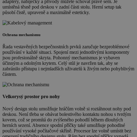
adaptéry, nabíječky a přívody můžete schovat právě sem. Je
umístěná těsně pod deskou v zadní části stolu. Herní setup tak
působí čistě, upraveně a maximálně esteticky.
Ochrana mechanismu
Řada vestavěných bezpečnostních prvků zaručuje bezproblémové
používání v každé situaci. Spojení mezi jednotlivými komponenty
jsou profesionálně skryta. Pohonný mechanismus je vybaven
účinným a odolným krytem. Celý stůl je navržen tak, aby se
zabránilo přístupu i nejmladších uživatelů k živým nebo pohyblivým
částem.
Velkorysý prostor pro nohy
Nový design stolu umožňuje hráčům volně si roztáhnout nohy pod
deskou. Není třeba se obávat bolestivého kontaktu nohou s tvrdým
kovem, což se promítá do zvýšeného pohodlí během dlouhých
herních sezení. Absence spodní příčky také umožňuje pohodlné
používání vysoké počítačové skříně. Procesor lze volně umístit bez
omezení tradičního designu stolu. Rám bez spodní příčky vypadá