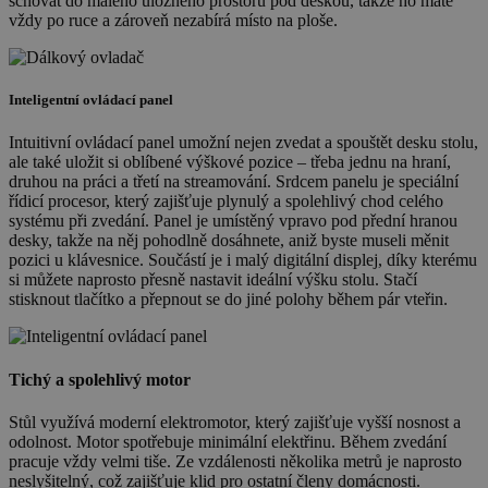
schovat do malého úložného prostoru pod deskou, takže ho máte
vždy po ruce a zároveň nezabírá místo na ploše.
Inteligentní ovládací panel
Intuitivní ovládací panel umožní nejen zvedat a spouštět desku stolu,
ale také uložit si oblíbené výškové pozice – třeba jednu na hraní,
druhou na práci a třetí na streamování. Srdcem panelu je speciální
řídicí procesor, který zajišťuje plynulý a spolehlivý chod celého
systému při zvedání. Panel je umístěný vpravo pod přední hranou
desky, takže na něj pohodlně dosáhnete, aniž byste museli měnit
pozici u klávesnice. Součástí je i malý digitální displej, díky kterému
si můžete naprosto přesně nastavit ideální výšku stolu. Stačí
stisknout tlačítko a přepnout se do jiné polohy během pár vteřin.
Tichý a spolehlivý motor
Stůl využívá moderní elektromotor, který zajišťuje vyšší nosnost a
odolnost. Motor spotřebuje minimální elektřinu. Během zvedání
pracuje vždy velmi tiše. Ze vzdálenosti několika metrů je naprosto
neslyšitelný, což zajišťuje klid pro ostatní členy domácnosti.