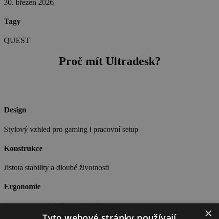
30. březen 2026
Tagy
QUEST
Proč mít Ultradesk?
Design
Stylový vzhled pro gaming i pracovní setup
Konstrukce
Jistota stability a dlouhé životnosti
Ergonomie
Podpora pohodlí při hraní i práci
×
Tyto webové stránky používají