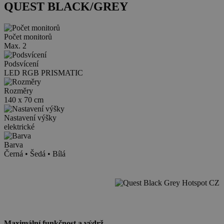
QUEST BLACK/GREY
Počet monitorů
Max. 2
Podsvícení
LED RGB PRISMATIC
Rozměry
140 x 70 cm
Nastavení výšky
elektrické
Barva
Černá • Šedá • Bílá
Point
Point
Point
Point
Point
Point
Maximální funkčnost a výdrž