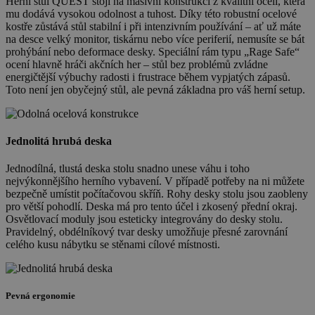
Herní stůl QUEST stojí na masivní konstrukci z kvalitní oceli, která
mu dodává vysokou odolnost a tuhost. Díky této robustní ocelové
kostře zůstává stůl stabilní i při intenzivním používání – ať už máte
na desce velký monitor, tiskárnu nebo více periferií, nemusíte se bát
prohýbání nebo deformace desky. Speciální rám typu „Rage Safe“
ocení hlavně hráči akčních her – stůl bez problémů zvládne
energičtější výbuchy radosti i frustrace během vypjatých zápasů.
Toto není jen obyčejný stůl, ale pevná základna pro váš herní setup.
Jednolitá hrubá deska
Jednodílná, tlustá deska stolu snadno unese váhu i toho
nejvýkonnějšího herního vybavení. V případě potřeby na ni můžete
bezpečně umístit počítačovou skříň. Rohy desky stolu jsou zaobleny
pro větší pohodlí. Deska má pro tento účel i zkosený přední okraj.
Osvětlovací moduly jsou esteticky integrovány do desky stolu.
Pravidelný, obdélníkový tvar desky umožňuje přesné zarovnání
celého kusu nábytku se stěnami cílové místnosti.
Pevná ergonomie