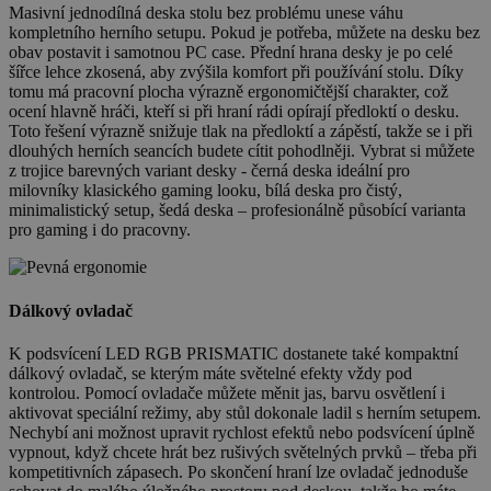
Masivní jednodílná deska stolu bez problému unese váhu
kompletního herního setupu. Pokud je potřeba, můžete na desku bez
obav postavit i samotnou PC case. Přední hrana desky je po celé
šířce lehce zkosená, aby zvýšila komfort při používání stolu. Díky
tomu má pracovní plocha výrazně ergonomičtější charakter, což
ocení hlavně hráči, kteří si při hraní rádi opírají předloktí o desku.
Toto řešení výrazně snižuje tlak na předloktí a zápěstí, takže se i při
dlouhých herních seancích budete cítit pohodlněji. Vybrat si můžete
z trojice barevných variant desky - černá deska ideální pro
milovníky klasického gaming looku, bílá deska pro čistý,
minimalistický setup, šedá deska – profesionálně působící varianta
pro gaming i do pracovny.
Dálkový ovladač
K podsvícení LED RGB PRISMATIC dostanete také kompaktní
dálkový ovladač, se kterým máte světelné efekty vždy pod
kontrolou. Pomocí ovladače můžete měnit jas, barvu osvětlení i
aktivovat speciální režimy, aby stůl dokonale ladil s herním setupem.
Nechybí ani možnost upravit rychlost efektů nebo podsvícení úplně
vypnout, když chcete hrát bez rušivých světelných prvků – třeba při
kompetitivních zápasech. Po skončení hraní lze ovladač jednoduše