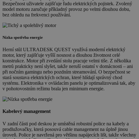
Bezpečnost uživatele zajišťuje řadu elektrických pojistek. Zvolený
model motoru zaručuje příkladný provoz po velmi dlouhou dobu,
bez ohledu na frekvenci používání.
Nízka spotřeba energie
Herní stůl ULTRADESK QUEST využívá moderní elektrický
motor, který zajišťuje vyšší nosnost a dlouhou životnost celé
konstrukce. Motor při zvedání stolu pracuje velmi tiše. Z několika
metrů prakticky není slyšet, takže neruší ostatní v domácnosti – ani
při nočním gamingu nebo pozdním streamování. O bezpečnost se
stará soustava elektrických ochran, které hlídají správný chod
systému. Elektronika v ovládacím panelu je optimalizovaná tak, aby
v pohotovostním režimu brala jen minimum energie.
Kabelový management
V zadní části pod deskou je umístěná robustní police na kabely a
prodlužovačky, která posouvá cable management na úplně jinou
úroveň. Police je navržená pro většinu napájecích lišt, takže všechny