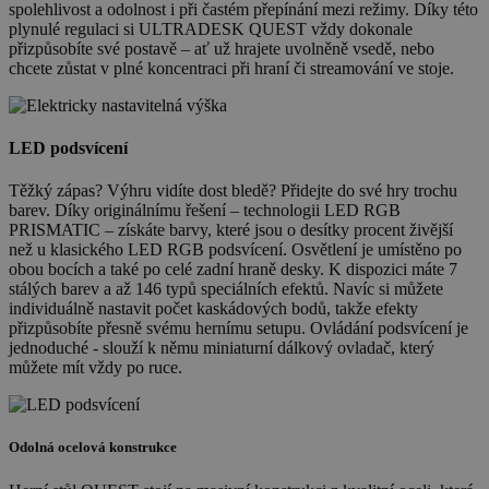
spolehlivost a odolnost i při častém přepínání mezi režimy. Díky této
plynulé regulaci si ULTRADESK QUEST vždy dokonale
přizpůsobíte své postavě – ať už hrajete uvolněně vsedě, nebo
chcete zůstat v plné koncentraci při hraní či streamování ve stoje.
LED podsvícení
Těžký zápas? Výhru vidíte dost bledě? Přidejte do své hry trochu
barev. Díky originálnímu řešení – technologii LED RGB
PRISMATIC – získáte barvy, které jsou o desítky procent živější
než u klasického LED RGB podsvícení. Osvětlení je umístěno po
obou bocích a také po celé zadní hraně desky. K dispozici máte 7
stálých barev a až 146 typů speciálních efektů. Navíc si můžete
individuálně nastavit počet kaskádových bodů, takže efekty
přizpůsobíte přesně svému hernímu setupu. Ovládání podsvícení je
jednoduché - slouží k němu miniaturní dálkový ovladač, který
můžete mít vždy po ruce.
Odolná ocelová konstrukce